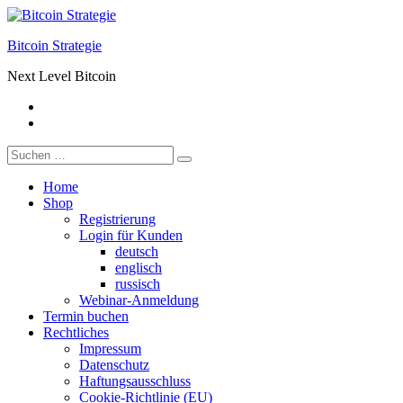
Zum
Inhalt
Bitcoin Strategie
springen
Next Level Bitcoin
Facebook
Telegram
Suche
nach:
Home
Shop
Registrierung
Login für Kunden
deutsch
englisch
russisch
Webinar-Anmeldung
Termin buchen
Rechtliches
Impressum
Datenschutz
Haftungsausschluss
Cookie-Richtlinie (EU)