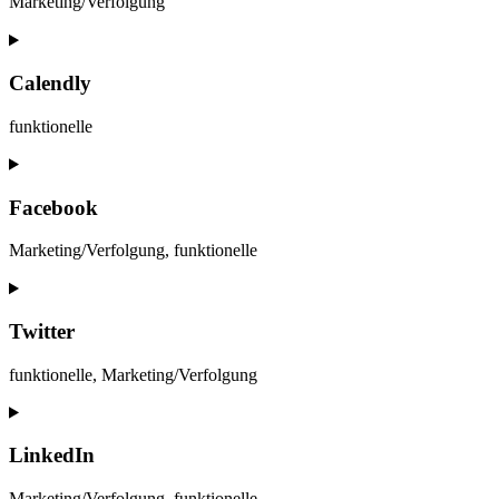
Marketing/Verfolgung
Consent
to
service
Calendly
sharethis
funktionelle
Consent
to
service
Facebook
calendly
Marketing/Verfolgung, funktionelle
Consent
to
service
Twitter
facebook
funktionelle, Marketing/Verfolgung
Consent
to
service
LinkedIn
twitter
Marketing/Verfolgung, funktionelle