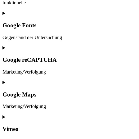
funktionelle
Consent
to
service
Google Fonts
wordpress
Gegenstand der Untersuchung
Consent
to
service
Google reCAPTCHA
google-
fonts
Marketing/Verfolgung
Consent
to
service
Google Maps
google-
recaptcha
Marketing/Verfolgung
Consent
to
service
Vimeo
google-
maps