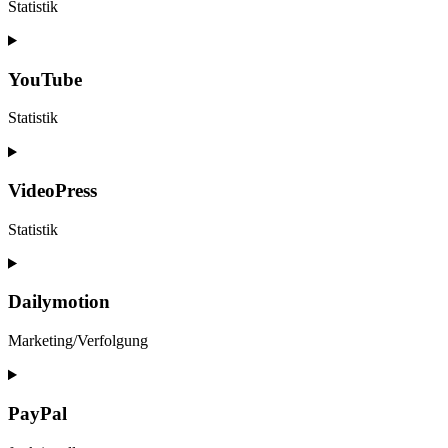
Statistik
Consent
to
service
YouTube
vimeo
Statistik
Consent
to
service
VideoPress
youtube
Statistik
Consent
to
service
Dailymotion
videopress
Marketing/Verfolgung
Consent
to
service
PayPal
dailymotion