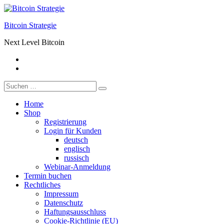
Zum
Inhalt
Bitcoin Strategie
springen
Next Level Bitcoin
Facebook
Telegram
Suche
nach:
Home
Shop
Registrierung
Login für Kunden
deutsch
englisch
russisch
Webinar-Anmeldung
Termin buchen
Rechtliches
Impressum
Datenschutz
Haftungsausschluss
Cookie-Richtlinie (EU)